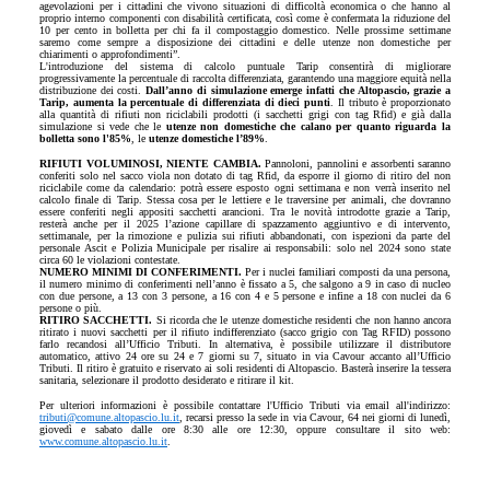
agevolazioni per i cittadini che vivono situazioni di difficoltà economica o che hanno al
proprio interno componenti con disabilità certificata, così come è confermata la riduzione del
10 per cento in bolletta per chi fa il compostaggio domestico. Nelle prossime settimane
saremo come sempre a disposizione dei cittadini e delle utenze non domestiche per
chiarimenti o approfondimenti”.
L'introduzione del sistema di calcolo puntuale Tarip consentirà di migliorare
progressivamente la percentuale di raccolta differenziata, garantendo una maggiore equità nella
distribuzione dei costi.
Dall’anno di simulazione emerge infatti che Altopascio, grazie a
Tarip, aumenta la percentuale di differenziata di dieci punti
. Il tributo è proporzionato
alla quantità di rifiuti non riciclabili prodotti (i sacchetti grigi con tag Rfid) e già dalla
simulazione si vede che le
utenze non domestiche che calano per quanto riguarda la
bolletta sono l'85%
, le
utenze domestiche l’89%
.
RIFIUTI VOLUMINOSI, NIENTE CAMBIA.
Pannoloni, pannolini e assorbenti saranno
conferiti solo nel sacco viola non dotato di tag Rfid, da esporre il giorno di ritiro del non
riciclabile come da calendario: potrà essere esposto ogni settimana e non verrà inserito nel
calcolo finale di Tarip. Stessa cosa per le lettiere e le traversine per animali, che dovranno
essere conferiti negli appositi sacchetti arancioni. Tra le novità introdotte grazie a Tarip,
resterà anche per il 2025 l’azione capillare di spazzamento aggiuntivo e di intervento,
settimanale, per la rimozione e pulizia sui rifiuti abbandonati, con ispezioni da parte del
personale Ascit e Polizia Municipale per risalire ai responsabili: solo nel 2024 sono state
circa 60 le violazioni contestate.
NUMERO MINIMI DI CONFERIMENTI.
Per i nuclei familiari composti da una persona,
il numero minimo di conferimenti nell’anno è fissato a 5, che salgono a 9 in caso di nucleo
con due persone, a 13 con 3 persone, a 16 con 4 e 5 persone e infine a 18 con nuclei da 6
persone o più.
RITIRO SACCHETTI.
Si ricorda che le utenze domestiche residenti che non hanno ancora
ritirato i nuovi sacchetti per il rifiuto indifferenziato (sacco grigio con Tag RFID) possono
farlo recandosi all’Ufficio Tributi. In alternativa, è possibile utilizzare il distributore
automatico, attivo 24 ore su 24 e 7 giorni su 7, situato in via Cavour accanto all’Ufficio
Tributi. Il ritiro è gratuito e riservato ai soli residenti di Altopascio. Basterà inserire la tessera
sanitaria, selezionare il prodotto desiderato e ritirare il kit.
Per ulteriori informazioni è possibile contattare l'Ufficio Tributi via email all'indirizzo:
tributi@comune.altopascio.lu.it
, recarsi presso la sede in via Cavour, 64 nei giorni di lunedì,
giovedì e sabato dalle ore 8:30 alle ore 12:30, oppure consultare il sito web:
www.comune.altopascio.lu.it
.