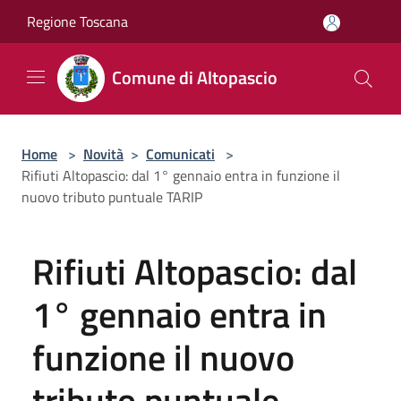
Salta al contenuto principale
Regione Toscana
Comune di Altopascio
Home
>
Novità
>
Comunicati
>
Rifiuti Altopascio: dal 1° gennaio entra in funzione il
nuovo tributo puntuale TARIP
Rifiuti Altopascio: dal
1° gennaio entra in
funzione il nuovo
tributo puntuale