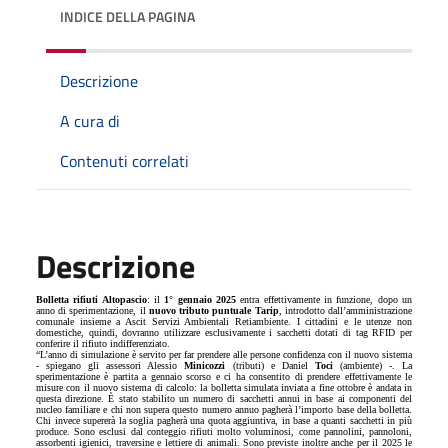
INDICE DELLA PAGINA
Descrizione
A cura di
Contenuti correlati
Descrizione
Bolletta rifiuti Altopascio
: il
1° gennaio 2025
entra effettivamente in funzione, dopo un
anno di sperimentazione, il
nuovo tributo puntuale Tarip
, introdotto dall’amministrazione
comunale insieme a Ascit Servizi Ambientali Retiambiente. I cittadini e le utenze non
domestiche, quindi, dovranno utilizzare esclusivamente i sacchetti dotati di tag RFID per
conferire il rifiuto indifferenziato.
“L’anno di simulazione è servito per far prendere alle persone confidenza con il nuovo sistema
- spiegano gli assessori Alessio
Minicozzi
(tributi) e Daniel
Toci
(ambiente) -. La
sperimentazione è partita a gennaio scorso e ci ha consentito di prendere effettivamente le
misure con il nuovo sistema di calcolo: la bolletta simulata inviata a fine ottobre è andata in
questa direzione. È stato stabilito un numero di sacchetti annui in base ai componenti del
nucleo familiare e chi non supera questo numero annuo pagherà l’importo base della bolletta.
Chi invece supererà la soglia pagherà una quota aggiuntiva, in base a quanti sacchetti in più
produce. Sono esclusi dal conteggio rifiuti molto voluminosi, come pannolini, pannoloni,
assorbenti igienici, traversine e lettiere di animali. Sono previste inoltre anche per il 2025 le