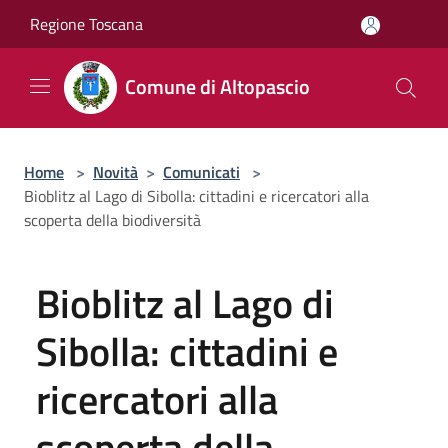
Salta al contenuto principale
Regione Toscana
Comune di Altopascio
Home
>
Novità
>
Comunicati
>
Bioblitz al Lago di Sibolla: cittadini e ricercatori alla
scoperta della biodiversità
Bioblitz al Lago di
Sibolla: cittadini e
ricercatori alla
scoperta della