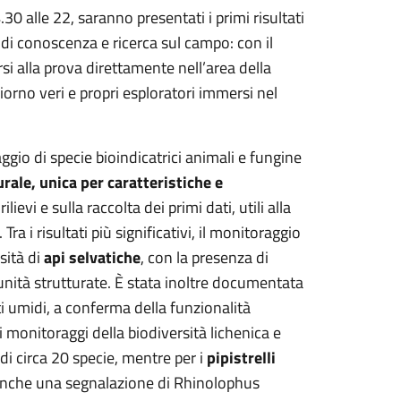
0 alle 22, saranno presentati i primi risultati
à di conoscenza e ricerca sul campo: con il
ersi alla prova direttamente nell’area della
orno veri e propri esploratori immersi nel
ggio di specie bioindicatrici animali e fungine
rale, unica per caratteristiche e
ievi e sulla raccolta dei primi dati, utili alla
a i risultati più significativi, il monitoraggio
sità di
api selvatiche
, con la presenza di
munità strutturate. È stata inoltre documentata
i umidi, a conferma della funzionalità
i monitoraggi della biodiversità lichenica e
 di circa 20 specie, mentre per i
pipistrelli
 anche una segnalazione di Rhinolophus