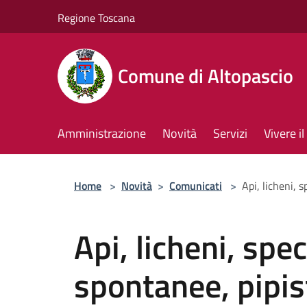
Salta al contenuto principale
Regione Toscana
Comune di Altopascio
Amministrazione
Novità
Servizi
Vivere 
Home
>
Novità
>
Comunicati
>
Api, licheni, 
Api, licheni, spe
spontanee, pipist