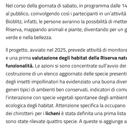
Nel corso della giornata di sabato, in programma dalle 14.3
al pubblico, coinvolgendo così i partecipanti in un’attivit
Bioblitz, infatti, le persone avranno la possibilità di mett
Riserva, mappando animali e piante, diventando per un gi
verde e nella bellezza.
Il progetto, avviato nel 2025, prevede attività di monitora
e una prima
valutazione degli habitat della Riserva natu
funzionalità.
Le azioni si sono concentrate sull’avvio dei ril
costruzione di un elenco aggiornato delle specie presenti. Tr
degli insetti impollinatori ha evidenziato una buona diver
generi tipici di ambienti ben conservati, indicatori di co
l’interazione con specie vegetali spontanee degli ambient
ecologica degli habitat. Attenzione specifica la occupano 
dei chirotteri: per i
licheni
è stata definita una prima lista
sono state rilevate quattro specie. A queste si aggiunge