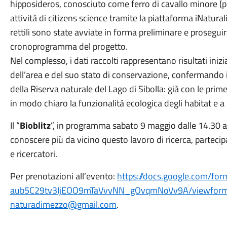
hipposideros, conosciuto come ferro di cavallo minore (pip
attività di citizens science tramite la piattaforma iNaturali
rettili sono state avviate in forma preliminare e proseguir
cronoprogramma del progetto.
Nel complesso, i dati raccolti rappresentano risultati inizi
dell’area e del suo stato di conservazione, confermando i
della Riserva naturale del Lago di Sibolla: già con le pri
in modo chiaro la funzionalità ecologica degli habitat e 
Il “
Bioblitz
”, in programma sabato 9 maggio dalle 14.30 al
conoscere più da vicino questo lavoro di ricerca, partecip
e ricercatori.
Per prenotazioni all’evento:
https://docs.google.com/f
aub5C29tv3IjEOO9mTaVvvNN_gOvqmNoVv9A/viewfor
naturadimezzo@gmail.com
.