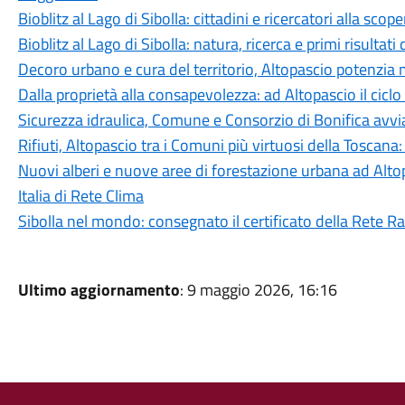
Bioblitz al Lago di Sibolla: cittadini e ricercatori alla scop
Bioblitz al Lago di Sibolla: natura, ricerca e primi risultati
Decoro urbano e cura del territorio, Altopascio potenzia
Dalla proprietà alla consapevolezza: ad Altopascio il cic
Sicurezza idraulica, Comune e Consorzio di Bonifica avvia
Rifiuti, Altopascio tra i Comuni più virtuosi della Toscana: 
Nuovi alberi e nuove aree di forestazione urbana ad Alto
Italia di Rete Clima
Sibolla nel mondo: consegnato il certificato della Rete 
Ultimo aggiornamento
: 9 maggio 2026, 16:16