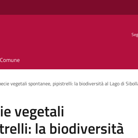
Seg
il Comune
specie vegetali spontanee, pipistrelli: la biodiversità al Lago di Sibo
cie vegetali
relli: la biodiversità