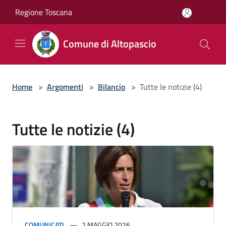
Salta al contenuto principale
Regione Toscana
Comune di Altopascio
Home
>
Argomenti
>
Bilancio
>
Tutte le notizie (4)
Tutte le notizie (4)
COMUNICATI
2 MAGGIO 2026