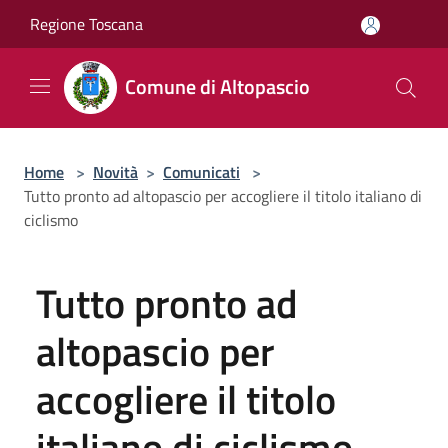
Salta al contenuto principale
Regione Toscana
Comune di Altopascio
Home
>
Novità
>
Comunicati
>
Tutto pronto ad altopascio per accogliere il titolo italiano di
ciclismo
Tutto pronto ad
altopascio per
accogliere il titolo
italiano di ciclismo