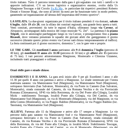
titolo italiano. Tutto il percorso interessato dalla gara è già segnalato con tutti i cartelli e le
apposite indicazioni. C’è un lavoro logistico e organizzativo enorme, svolto dalla Us
Marginone Toscogas e dal Circolo
Fo.Ri.Ma
., in particolare dai rispettivi presidenti Roberto
Donati e Simone Biagi, che sono al lavoro da mesi per far funzionare tutto in modo perfetto,
garantendo un’organizzazione all’altezza dell’importanza dell’evento sportivo”.
LA SFILATA.
La due-giorni organizzata per il titolo italiano prenderà il via domani,
sabato
6 luglio
, dalle
19
alle
20
, con la sfilata dei comitati regionali, una grande festa aperta a tutti.
Venti comitati, provenienti da tutte le regioni d’Italia, sfileranno lungo
via Cavour
, ad
Altopascio, accompagnati dalla musica del corpo musicale “G. Zei”.
La partenza è da
piazza
Tripoli
, con le ammiraglie parcheggiate lungo in via Cavour, e proseguiranno fino a
piazza
Ricasoli
, dove verranno presentate le squadre dei giovani atleti che gareggeranno il giorno
successivo (durante questo primo evento via Cavour sarà chiusa temporaneamente al traffico).
La festa continuerà poi il giorno successivo, domenica 7, con le gare vere e proprie.
LE TRE GARE.
Gli
esordienti I anno
partiranno alle
9
di
domenica 7 luglio
(percorso di
40 km), gli
esordienti II anno
alle
11:30
(percorso di 50 km) e gli
allievi
alle
15
(percorso
di 75 km). I vari percorsi attraverseranno Marginone, Montecarlo e Chiesina Uzzanese,
includendo tratti pianeggianti e collinari.
Orari delle gare e strade chiuse.
ESORDIENTI I E II ANNO.
La gara avrà inizio alle 9 per gli Esordienti I anno e alle
11.30 per quelli II anno con partenza e arrivo a Marginone. Le strade interessate per l’intera
mattinata saranno: via Mammianese Sud (Marginone), via Mammianese Nord (Marginone),
sottopasso ferroviario (San Salvatore, Montecarlo), dx via Ponte in Canneto (San Salvatore,
Montecarlo), strada comunale del Canneto, dx via Romana Vecchia e dx via Provinciale
Romana (Chiesanuova), SP45 via della Resistenza, dx via Del Ponte alla Ciliegia, Località
Michi - stabilimento Toscogas, località Ponte alla Ciliegia, via Del Cantini, dx via
Mammianese Sud (Marginone), sx via di Montecarlo (Marginone), via del Marginone, sx via
della Contea (Montecarlo), sx via Poggio Baldino (Montecarlo), sx via Poggio Baldino (loc.
Tassinaia), via Mammaniese Sud (Marginone).
ALLIEVI.
Partenza alle 15 da Marginone e arrivo alle 17 sempre a Marginone. Le vie
percorse dalla gara saranno via Mammianese Sud e via Mammianese Nord (Marginone),
sottopasso ferroviario e dx via Ponte in Canneto (San Salvatore), strada comunale del
Canneto, dx via Romana Vecchia e dx via Provinciale Romana (Chiesanuova), SP45 via
della Resistenza, dx via del Ponte alla Ciliegia, in località Michi Stabilimento Toscogas,
località Ponte alla Ciliegia, via del Cantini, sx via di Montecarlo (Marginone), via del