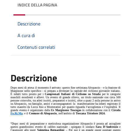
INDICE DELLA PAGINA
Descrizione
A cura di
Contenuti correlati
Descrizione
Dopo mesi di attesa il momento è arrivato: questo fine settimana Altopascio - e la frazione di
Marginone nello specifico - si prepara a diventare la capitale del ciclismo giovanile italiano.
È infatti tutto pronto per i
Campionati Italiani di Ciclismo su Strada
per le categorie
maschili esordienti e allievi. Un evento di grande rilievo, un titolo nazionale con circa 500
persone coinvolte, tra atleti iscritti, preparatori e iscritti, oltre a quasi 2 mila persone in arrivo
su Altopascio, tra famiglie, amici e accompagnatori: la
manifestazione ha infatti registrato il
tutto esaurito da Lucca fino a Montecatini per quanto riguarda l
’
accoglienza e l
’
ospitalità. Il
grande evento è organizzato dalla
Us Marginone Toscogas
in collaborazione con il
Circolo
Fo.Ri.Ma
.
e il
Comune di Altopascio
, nell'ambito di
Toscana Tricolore 2024.
“
Dopo mesi di preparazione e meticolosa organizzazione Altopascio è pronta ad accogliere
questo grandissimo evento di calibro nazionale - spiegano il sindaco
Sara D
’
Ambrosio
e
l
’
assessore allo sport
Valentina Bernardini
-. Per noi è un grande onore ospitare questo