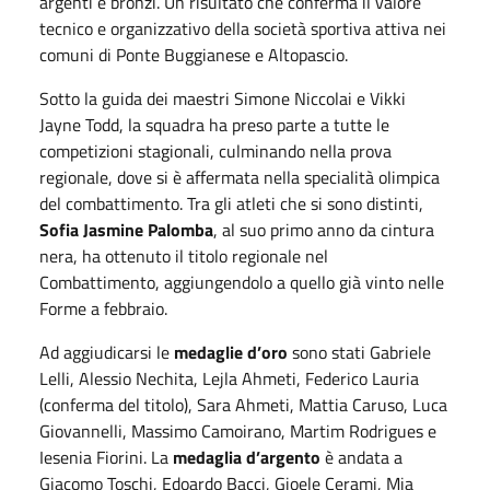
argenti e bronzi. Un risultato che conferma il valore
tecnico e organizzativo della società sportiva attiva nei
comuni di Ponte Buggianese e Altopascio.
Sotto la guida dei maestri Simone Niccolai e Vikki
Jayne Todd, la squadra ha preso parte a tutte le
competizioni stagionali, culminando nella prova
regionale, dove si è affermata nella specialità olimpica
del combattimento. Tra gli atleti che si sono distinti,
Sofia
Jasmine
Palomba
, al suo primo anno da cintura
nera, ha ottenuto il titolo regionale nel
Combattimento, aggiungendolo a quello già vinto nelle
Forme a febbraio.
Ad aggiudicarsi le
medaglie d’oro
sono stati Gabriele
Lelli, Alessio Nechita, Lejla Ahmeti, Federico Lauria
(conferma del titolo), Sara Ahmeti, Mattia Caruso, Luca
Giovannelli, Massimo Camoirano, Martim Rodrigues e
Iesenia Fiorini. La
medaglia d’argento
è andata a
Giacomo Toschi, Edoardo Bacci, Gioele Cerami, Mia