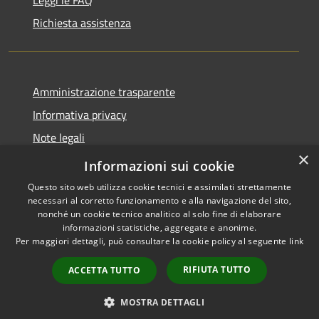
Leggi le FAQ
Richiesta assistenza
Amministrazione trasparente
Informativa privacy
Note legali
×
Dichiarazione di accessibilità
Informazioni sui cookie
Questo sito web utilizza cookie tecnici e assimilati strettamente
necessari al corretto funzionamento e alla navigazione del sito,
nonché un cookie tecnico analitico al solo fine di elaborare
informazioni statistiche, aggregate e anonime.
RSS
Copyright © 2026 • Comune di
Per maggiori dettagli, può consultare la cookie policy al seguente
link
Accessibilità
Altopascio • Powered by
Privacy
Municipium
Accesso
•
RIFIUTA TUTTO
ACCETTA TUTTO
Cookie
redazione
Mappa del sito
MOSTRA DETTAGLI