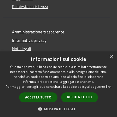
Richiesta assistenza
Amministrazione trasparente
Informativa privacy
Note legali
×
Dichiarazione di accessibilità
Informazioni sui cookie
Questo sito web utilizza cookie tecnici e assimilati strettamente
necessari al corretto funzionamento e alla navigazione del sito,
nonché un cookie tecnico analitico al solo fine di elaborare
informazioni statistiche, aggregate e anonime.
RSS
Copyright © 2026 • Comune di
Per maggiori dettagli, può consultare la cookie policy al seguente
link
Accessibilità
Altopascio • Powered by
Privacy
Municipium
Accesso
•
RIFIUTA TUTTO
ACCETTA TUTTO
Cookie
redazione
Mappa del sito
MOSTRA DETTAGLI