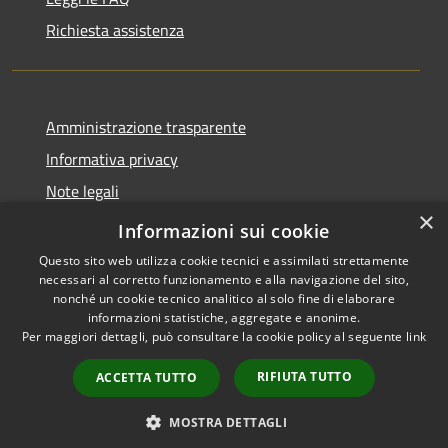
Richiesta assistenza
Amministrazione trasparente
Informativa privacy
Note legali
×
Dichiarazione di accessibilità
Informazioni sui cookie
Questo sito web utilizza cookie tecnici e assimilati strettamente
necessari al corretto funzionamento e alla navigazione del sito,
nonché un cookie tecnico analitico al solo fine di elaborare
informazioni statistiche, aggregate e anonime.
RSS
Copyright © 2026 • Comune di
Per maggiori dettagli, può consultare la cookie policy al seguente
link
Accessibilità
Altopascio • Powered by
Privacy
Municipium
Accesso
•
RIFIUTA TUTTO
ACCETTA TUTTO
Cookie
redazione
Mappa del sito
MOSTRA DETTAGLI