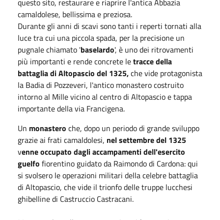
questo sito, restaurare e riaprire l'antica Abbazia
camaldolese, bellissima e preziosa.
Durante gli anni di scavi sono tanti i reperti tornati alla
luce tra cui una piccola spada, per la precisione un
pugnale chiamato '
baselardo
', è uno dei ritrovamenti
più importanti e rende concrete le
tracce della
battaglia di Altopascio del 1325,
che vide protagonista
la Badia di Pozzeveri, l'antico monastero costruito
intorno al Mille vicino al centro di Altopascio e tappa
importante della via Francigena.
Un
monastero
che, dopo un periodo di grande sviluppo
grazie ai frati camaldolesi,
nel
settembre del 1325
v
enne occupato dagli accampamenti dell'esercito
guelfo
fiorentino guidato da Raimondo di Cardona: qui
si svolsero le operazioni militari della celebre battaglia
di Altopascio, che vide il trionfo delle truppe lucchesi
ghibelline di Castruccio Castracani.