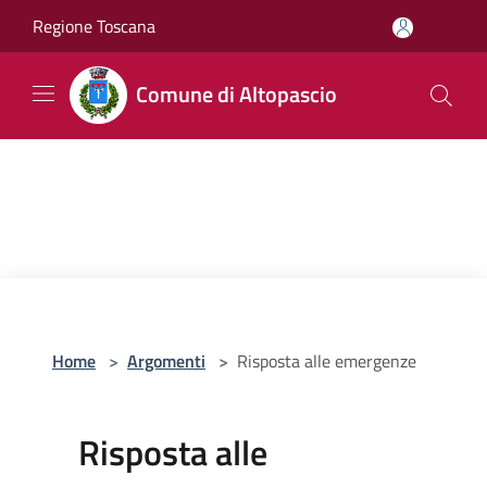
Salta al contenuto principale
Regione Toscana
Comune di Altopascio
Home
>
Argomenti
>
Risposta alle emergenze
Risposta alle