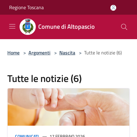
Salta al contenuto principale
Regione Toscana
Comune di Altopascio
Home
>
Argomenti
>
Nascita
>
Tutte le notizie (6)
Tutte le notizie (6)
COMUNICATI
17 FEBBRAIO 2026