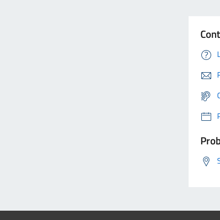
Cont
Prob