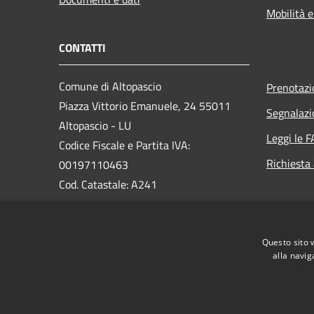
Mobilità e
CONTATTI
Comune di Altopascio
Prenotaz
Piazza Vittorio Emanuele, 24 55011
Segnalazi
Altopascio - LU
Leggi le 
Codice Fiscale e Partita IVA:
Richiesta
00197110463
Cod. Catastale: A241
PEC:
comune.altopascio@postacert.toscana.it
Questo sito 
Centralino Unico:
0583-24031
alla navig