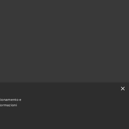
×
nzionamento e
nformazioni