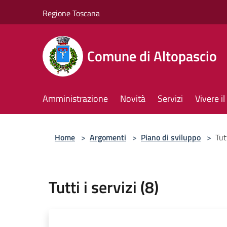
Salta al contenuto principale
Regione Toscana
Comune di Altopascio
Amministrazione
Novità
Servizi
Vivere 
Home
>
Argomenti
>
Piano di sviluppo
>
Tutt
Tutti i servizi (8)