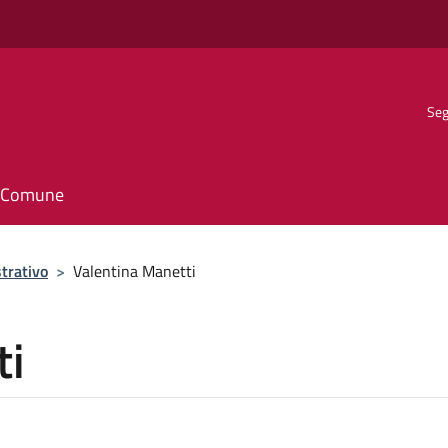
Seg
il Comune
trativo
>
Valentina Manetti
ti