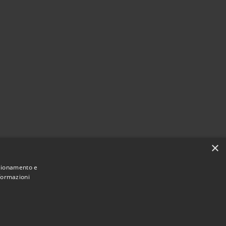
×
nzionamento e
nformazioni