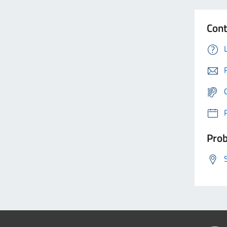
Cont
Prob