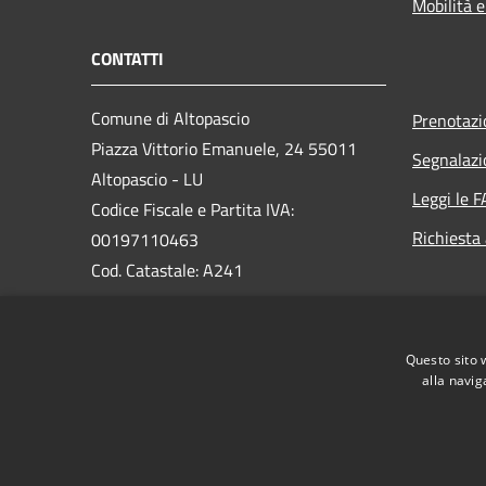
Mobilità e
CONTATTI
Comune di Altopascio
Prenotaz
Piazza Vittorio Emanuele, 24 55011
Segnalazi
Altopascio - LU
Leggi le 
Codice Fiscale e Partita IVA:
Richiesta
00197110463
Cod. Catastale: A241
PEC:
comune.altopascio@postacert.toscana.it
Questo sito 
Centralino Unico:
0583-24031
alla navig