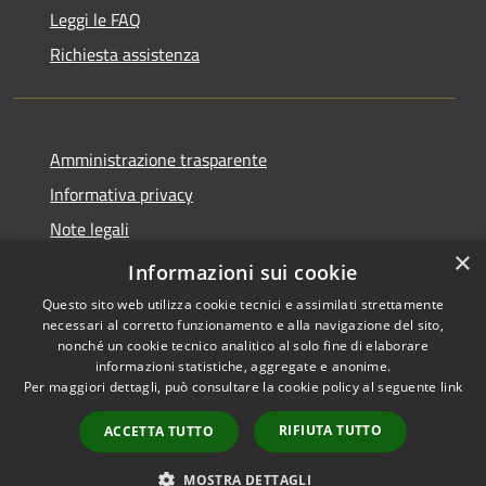
Leggi le FAQ
Richiesta assistenza
Amministrazione trasparente
Informativa privacy
Note legali
×
Dichiarazione di accessibilità
Informazioni sui cookie
Questo sito web utilizza cookie tecnici e assimilati strettamente
necessari al corretto funzionamento e alla navigazione del sito,
nonché un cookie tecnico analitico al solo fine di elaborare
informazioni statistiche, aggregate e anonime.
RSS
Copyright © 2026 • Comune di
Per maggiori dettagli, può consultare la cookie policy al seguente
link
Accessibilità
Altopascio • Powered by
Privacy
Municipium
Accesso
•
RIFIUTA TUTTO
ACCETTA TUTTO
Cookie
redazione
Mappa del sito
MOSTRA DETTAGLI