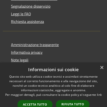
Segnalazione disservizio
Leggi le FAQ
Richiesta assistenza
Amministrazione trasparente
Informativa privacy
Note legali
×
Dichiarazione di accessibilità
Informazioni sui cookie
Questo sito web utilizza cookie tecnici e assimilati strettamente
necessari al corretto funzionamento e alla navigazione del sito,
nonché un cookie tecnico analitico al solo fine di elaborare
informazioni statistiche, aggregate e anonime.
RSS
Copyright © 2026 • Comune di
Per maggiori dettagli, può consultare la cookie policy al seguente
link
Accessibilità
Altopascio • Powered by
Privacy
Municipium
Accesso
•
RIFIUTA TUTTO
ACCETTA TUTTO