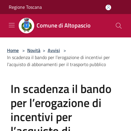
Salta al contenuto principale
Regione Toscana
Comune di Altopascio
Home
>
Novità
>
Avvisi
>
In scadenza il bando per l’erogazione di incentivi per
l’acquisto di abbonamenti per il trasporto pubblico
In scadenza il bando
per l’erogazione di
incentivi per
l’acquisto di