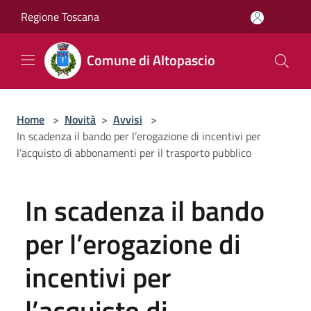
Salta al contenuto principale
Regione Toscana
Comune di Altopascio
Home
>
Novità
>
Avvisi
>
In scadenza il bando per l’erogazione di incentivi per
l’acquisto di abbonamenti per il trasporto pubblico
In scadenza il bando
per l’erogazione di
incentivi per
l’acquisto di