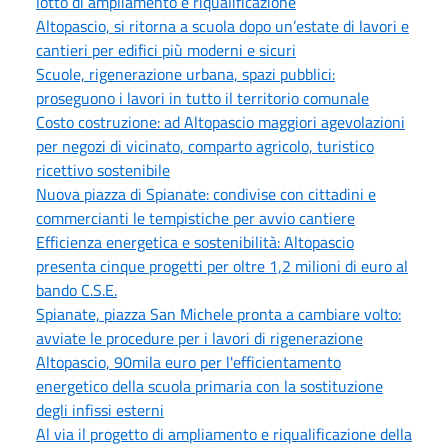
lotto di ampliamento e riqualificazione
Altopascio, si ritorna a scuola dopo un’estate di lavori e
cantieri per edifici più moderni e sicuri
Scuole, rigenerazione urbana, spazi pubblici:
proseguono i lavori in tutto il territorio comunale
Costo costruzione: ad Altopascio maggiori agevolazioni
per negozi di vicinato, comparto agricolo, turistico
ricettivo sostenibile
Nuova piazza di Spianate: condivise con cittadini e
commercianti le tempistiche per avvio cantiere
Efficienza energetica e sostenibilità: Altopascio
presenta cinque progetti per oltre 1,2 milioni di euro al
bando C.S.E.
Spianate, piazza San Michele pronta a cambiare volto:
avviate le procedure per i lavori di rigenerazione
Altopascio, 90mila euro per l'efficientamento
energetico della scuola primaria con la sostituzione
degli infissi esterni
Al via il progetto di ampliamento e riqualificazione della