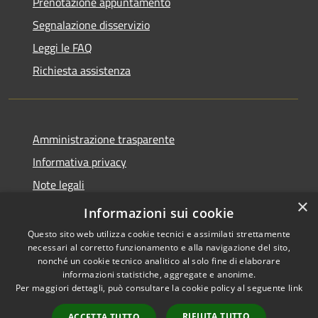
Prenotazione appuntamento
Segnalazione disservizio
Leggi le FAQ
Richiesta assistenza
Amministrazione trasparente
Informativa privacy
Note legali
×
Dichiarazione di accessibilità
Informazioni sui cookie
Questo sito web utilizza cookie tecnici e assimilati strettamente
necessari al corretto funzionamento e alla navigazione del sito,
nonché un cookie tecnico analitico al solo fine di elaborare
informazioni statistiche, aggregate e anonime.
RSS
Copyright © 2026 • Comune di
Per maggiori dettagli, può consultare la cookie policy al seguente
link
Accessibilità
Altopascio • Powered by
Privacy
Municipium
Accesso
•
RIFIUTA TUTTO
ACCETTA TUTTO