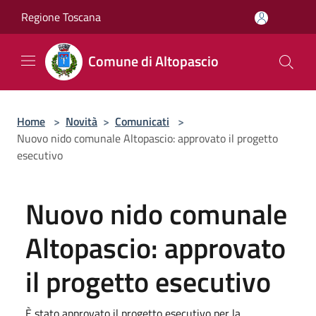
Salta al contenuto principale
Regione Toscana
Comune di Altopascio
Home
>
Novità
>
Comunicati
>
Nuovo nido comunale Altopascio: approvato il progetto
esecutivo
Nuovo nido comunale
Altopascio: approvato
il progetto esecutivo
È stato approvato il progetto esecutivo per la