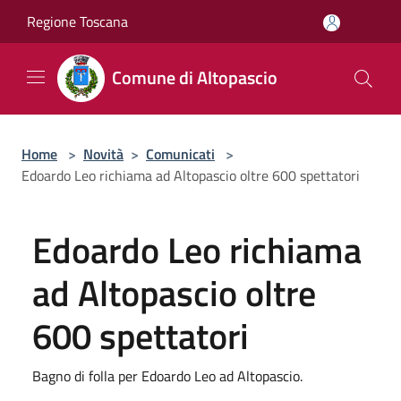
Salta al contenuto principale
Regione Toscana
Comune di Altopascio
Home
>
Novità
>
Comunicati
>
Edoardo Leo richiama ad Altopascio oltre 600 spettatori
Edoardo Leo richiama
ad Altopascio oltre
600 spettatori
Bagno di folla per Edoardo Leo ad Altopascio.