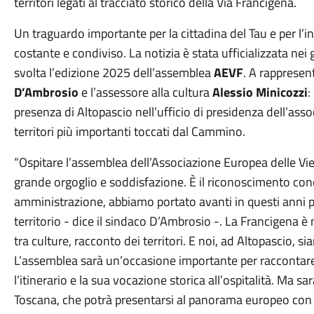
territori legati al tracciato storico della Via Francigena.
Un traguardo importante per la cittadina del Tau e per l’i
costante e condiviso. La notizia è stata ufficializzata nei 
svolta l’edizione 2025 dell’assemblea
AEVF
. A rappresen
D’Ambrosio
e l’assessore alla cultura
Alessio Minicozzi
:
presenza di Altopascio nell’ufficio di presidenza dell’asso
territori più importanti toccati dal Cammino.
“Ospitare l’assemblea dell’Associazione Europea delle Vi
grande orgoglio e soddisfazione. È il riconoscimento co
amministrazione, abbiamo portato avanti in questi anni pe
territorio - dice il sindaco D’Ambrosio -. La Francigena è
tra culture, racconto dei territori. E noi, ad Altopascio, s
L’assemblea sarà un’occasione importante per raccontare 
l’itinerario e la sua vocazione storica all’ospitalità. Ma
Toscana, che potrà presentarsi al panorama europeo con le