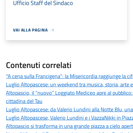
Ufficio Staff del Sindaco
VAI ALLA PAGINA
Contenuti correlati
"A cena sulla Francigena": la Misericordia raggiunge la c
Luglio Altopascese: un weekend tra musica, storia, arte 
Altopascio, il “nuovo” Loggiato Mediceo apre al pubblico:
cittadina del Tau
Luglio Altopascese: da Valerio Lundini alla Notte Blu, un
Luglio Altopascese, Valerio Lundini e i VazzaNikki in Pi
Altopascio si trasforma in una grande piazza a cielo aper