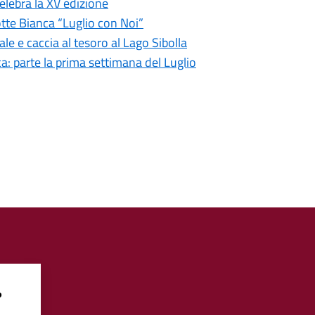
celebra la XV edizione
otte Bianca “Luglio con Noi”
le e caccia al tesoro al Lago Sibolla
a: parte la prima settimana del Luglio
?