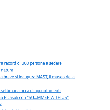
ifra record di 800 persone a sedere
e natura
 a breve si inaugura MAST, il museo della
a settimana ricca di appuntamenti
azza Ricasoli con "SU...MMER WITH US"
to