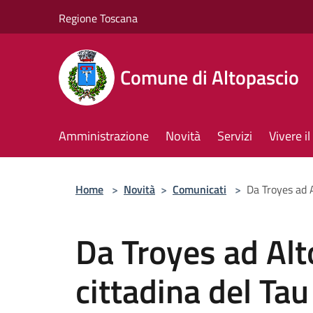
Salta al contenuto principale
Regione Toscana
Comune di Altopascio
Amministrazione
Novità
Servizi
Vivere 
Home
>
Novità
>
Comunicati
>
Da Troyes ad A
Da Troyes ad Alt
cittadina del Tau