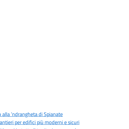
o alla ’ndrangheta di Spianate
antieri per edifici più moderni e sicuri