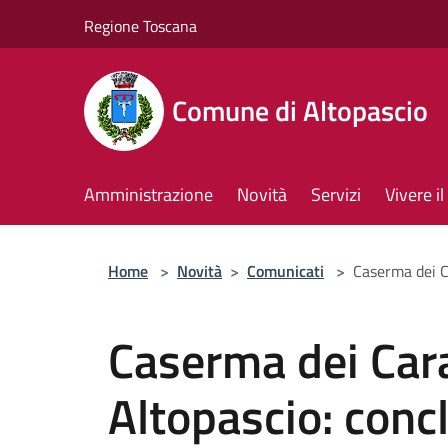
Salta al contenuto principale
Regione Toscana
Comune di Altopascio
Amministrazione
Novità
Servizi
Vivere 
Home
>
Novità
>
Comunicati
>
Caserma dei Ca
Caserma dei Cara
Altopascio: concl