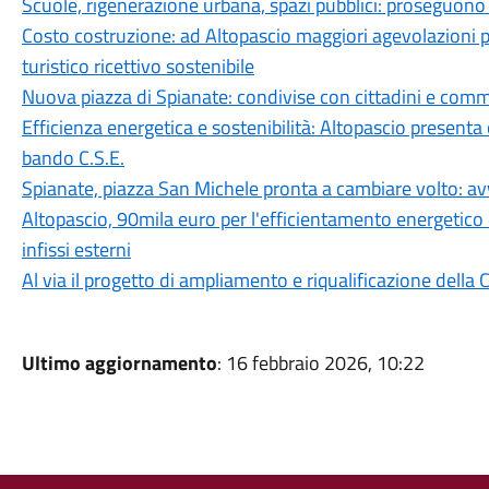
Scuole, rigenerazione urbana, spazi pubblici: proseguono i 
Costo costruzione: ad Altopascio maggiori agevolazioni p
turistico ricettivo sostenibile
Nuova piazza di Spianate: condivise con cittadini e comme
Efficienza energetica e sostenibilità: Altopascio presenta c
bando C.S.E.
Spianate, piazza San Michele pronta a cambiare volto: avv
Altopascio, 90mila euro per l'efficientamento energetico 
infissi esterni
Al via il progetto di ampliamento e riqualificazione della
Ultimo aggiornamento
: 16 febbraio 2026, 10:22