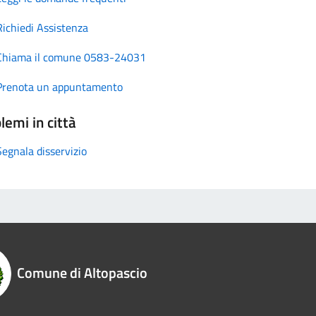
Richiedi Assistenza
Chiama il comune 0583-24031
Prenota un appuntamento
lemi in città
Segnala disservizio
Comune di Altopascio