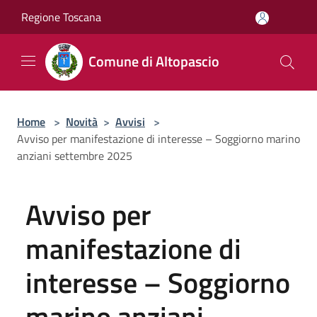
Salta al contenuto principale
Regione Toscana
Comune di Altopascio
Home
>
Novità
>
Avvisi
>
Avviso per manifestazione di interesse – Soggiorno marino
anziani settembre 2025
Avviso per
manifestazione di
interesse – Soggiorno
marino anziani