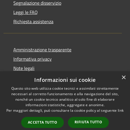
Segnalazione disservizio
Leggi le FAQ
Richiesta assistenza
Amministrazione trasparente
Informativa privacy
Note legali
×
Dichiarazione di accessibilità
Informazioni sui cookie
Questo sito web utilizza cookie tecnici e assimilati strettamente
necessari al corretto funzionamento e alla navigazione del sito,
nonché un cookie tecnico analitico al solo fine di elaborare
informazioni statistiche, aggregate e anonime.
RSS
Copyright © 2026 • Comune di
Per maggiori dettagli, può consultare la cookie policy al seguente
link
Accessibilità
Altopascio • Powered by
Privacy
Municipium
Accesso
•
RIFIUTA TUTTO
ACCETTA TUTTO
Cookie
redazione