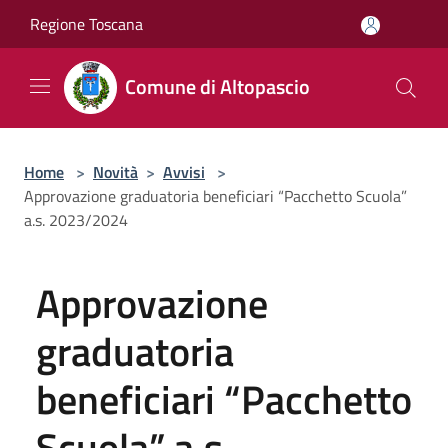
Salta al contenuto principale
Regione Toscana
Comune di Altopascio
Home
>
Novità
>
Avvisi
>
Approvazione graduatoria beneficiari “Pacchetto Scuola”
a.s. 2023/2024
Approvazione
graduatoria
beneficiari “Pacchetto
Scuola” a.s.