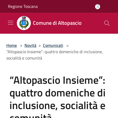
Salta al contenuto principale
Regione Toscana
Comune di Altopascio
Home
>
Novità
>
Comunicati
>
“Altopascio Insieme”: quattro domeniche di inclusione,
socialità e comunità
“Altopascio Insieme”:
quattro domeniche di
inclusione, socialità e
comunità