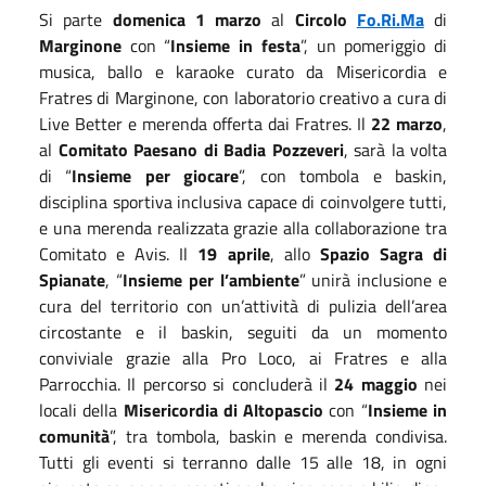
Si parte
domenica 1 marzo
al
Circolo
Fo.Ri.Ma
di
Marginone
con “
Insieme in festa
”, un pomeriggio di
musica, ballo e karaoke curato da Misericordia e
Fratres di Marginone, con laboratorio creativo a cura di
Live Better e merenda offerta dai Fratres. Il
22 marzo
,
al
Comitato Paesano di Badia Pozzeveri
, sarà la volta
di “
Insieme per giocare
”, con tombola e baskin,
disciplina sportiva inclusiva capace di coinvolgere tutti,
e una merenda realizzata grazie alla collaborazione tra
Comitato e Avis. Il
19 aprile
, allo
Spazio Sagra di
Spianate
, “
Insieme per l’ambiente
” unirà inclusione e
cura del territorio con un’attività di pulizia dell’area
circostante e il baskin, seguiti da un momento
conviviale grazie alla Pro Loco, ai Fratres e alla
Parrocchia. Il percorso si concluderà il
24 maggio
nei
locali della
Misericordia di Altopascio
con “
Insieme in
comunità
”, tra tombola, baskin e merenda condivisa.
Tutti gli eventi si terranno dalle 15 alle 18, in ogni