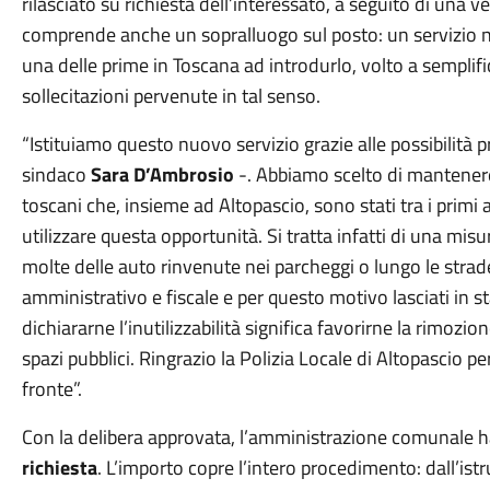
rilasciato su richiesta dell’interessato, a seguito di una v
comprende anche un sopralluogo sul posto: un servizio nu
una delle prime in Toscana ad introdurlo, volto a semplific
sollecitazioni pervenute in tal senso.
“Istituiamo questo nuovo servizio grazie alle possibilità p
sindaco
Sara D’Ambrosio
-. Abbiamo scelto di mantenere 
toscani che, insieme ad Altopascio, sono stati tra i primi ad
utilizzare questa opportunità. Si tratta infatti di una mis
molte delle auto rinvenute nei parcheggi o lungo le strad
amministrativo e fiscale e per questo motivo lasciati in st
dichiararne l’inutilizzabilità significa favorirne la rimozi
spazi pubblici. Ringrazio la Polizia Locale di Altopascio p
fronte”.
Con la delibera approvata, l’amministrazione comunale ha
richiesta
. L’importo copre l’intero procedimento: dall’istr