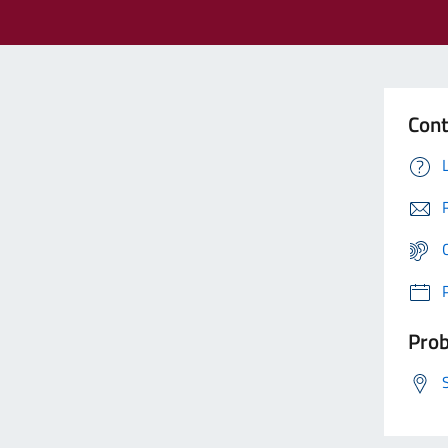
Cont
Prob