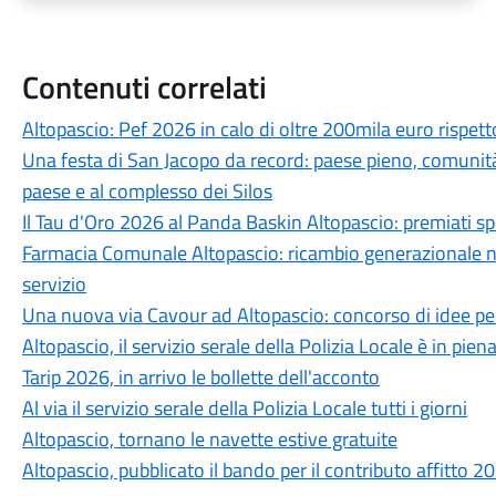
Contenuti correlati
Altopascio: Pef 2026 in calo di oltre 200mila euro rispetto 
Una festa di San Jacopo da record: paese pieno, comunità p
paese e al complesso dei Silos
Il Tau d'Oro 2026 al Panda Baskin Altopascio: premiati sp
Farmacia Comunale Altopascio: ricambio generazionale nel
servizio
Una nuova via Cavour ad Altopascio: concorso di idee per
Altopascio, il servizio serale della Polizia Locale è in piena
Tarip 2026, in arrivo le bollette dell'acconto
Al via il servizio serale della Polizia Locale tutti i giorni
Altopascio, tornano le navette estive gratuite
Altopascio, pubblicato il bando per il contributo affitto 