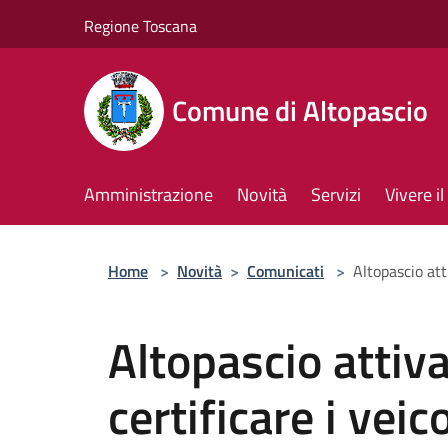
Salta al contenuto principale
Regione Toscana
Comune di Altopascio
Amministrazione
Novità
Servizi
Vivere 
Home
>
Novità
>
Comunicati
>
Altopascio atti
Altopascio attiva
certificare i veico