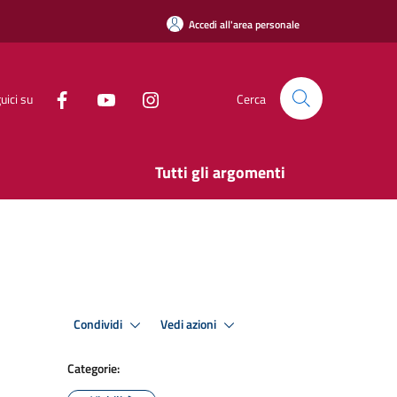
Accedi all'area personale
uici su
Cerca
Tutti gli argomenti
Condividi
Vedi azioni
Categorie: