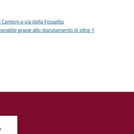
i Centoni e via della Fossetta
ierabile grazie allo stanziamento di oltre 1
?