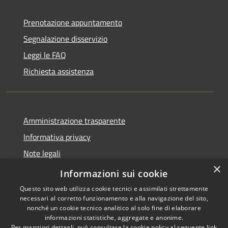
Prenotazione appuntamento
Segnalazione disservizio
Leggi le FAQ
Richiesta assistenza
Amministrazione trasparente
Informativa privacy
Note legali
×
Dichiarazione di accessibilità
Informazioni sui cookie
Questo sito web utilizza cookie tecnici e assimilati strettamente
necessari al corretto funzionamento e alla navigazione del sito,
nonché un cookie tecnico analitico al solo fine di elaborare
informazioni statistiche, aggregate e anonime.
RSS
Copyright © 2026 • Comune di
Per maggiori dettagli, può consultare la cookie policy al seguente
link