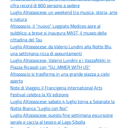
cifra record di 800 persone a sedere
Luglio Altopascese: un weekend tra musica, storia, arte
e natura
Altopascio, il “nuovo” Loggiato Mediceo apre al
pubblico: a breve si inaugura MAST, il museo della
cittadina del Tau
Luglio Altopascese: da Valerio Lundini alla Notte Blu,
una settimana ricca di appuntamenti
Luglio Altopascese, Valerio Lundini e i VazzaNikki in
Piazza Ricasoli con "SU...MMER WITH US"
Altopascio si trasforma in una grande piazza a cielo
aperto
Note di Viaggio: il Francigena International Arts
Festival celebra la XV edizione
Luglio Altopascese: sabato 4 luglio torna a Spianate la
Notte Bianca “Luglio con Noi”
Luglio Altopascese: questo fine settimana escursione
serale e caccia al tesoro al Lago Sibolla