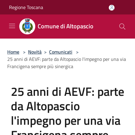
Salta al contenuto principale
Regione Toscana
Comune di Altopascio
Home
>
Novità
>
Comunicati
>
25 anni di AEVF: parte da Altopascio l'impegno per una via
Francigena sempre più sinergica
25 anni di AEVF: parte
da Altopascio
l'impegno per una via
Francigena sempre