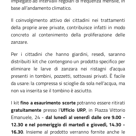
impiegato ad intervalli regolari di frequenza mensile, in
base all’andamento climatico.
Il coinvolgimento attivo dei cittadini nei trattamenti
della proprie aree private, contribuisce infatti in modo
concreto al contenimento della proliferazione delle
zanzare.
Per i cittadini che hanno giardini, resedi, saranno
distribuiti kit che contengono un prodotto specifico per
eliminare le larve di zanzara nei ristagni d’acqua
presenti in tombini, pozzetti, sottovasi privati. È facile
da usare: la compressa si scioglie da sola nell’acqua, ma
non va inserita se il tombino è asciutto.
I kit
fino a esaurimento scorte
potranno essere ritirati
gratuitamente
presso l’
Ufficio URP
, in Piazza Vittorio
Emanuele, 24 -
dal lunedì al venerdì dalle ore 9.00 -
12.30 e nel pomeriggio di martedì e giovedì, 14.30 -
16.30
. Insieme al prodotto verranno fornite anche le