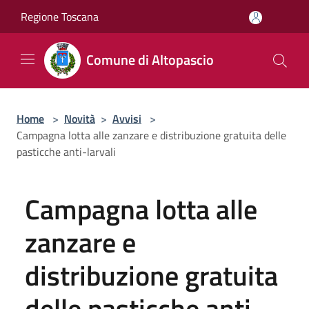
Salta al contenuto principale
Regione Toscana
Comune di Altopascio
Home
>
Novità
>
Avvisi
>
Campagna lotta alle zanzare e distribuzione gratuita delle
pasticche anti-larvali
Campagna lotta alle
zanzare e
distribuzione gratuita
delle pasticche anti-