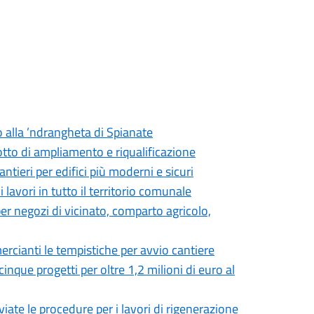
o alla ’ndrangheta di Spianate
otto di ampliamento e riqualificazione
antieri per edifici più moderni e sicuri
lavori in tutto il territorio comunale
er negozi di vicinato, comparto agricolo,
rcianti le tempistiche per avvio cantiere
inque progetti per oltre 1,2 milioni di euro al
iate le procedure per i lavori di rigenerazione