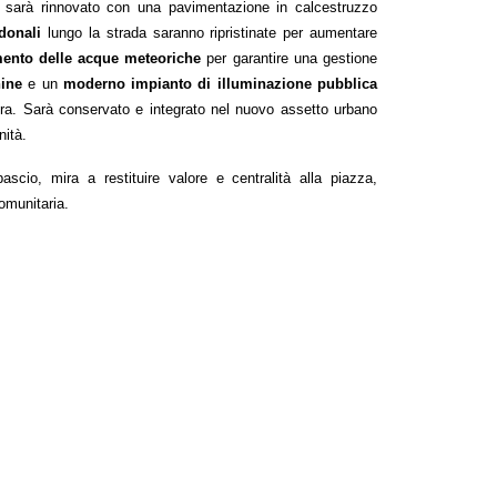
 sarà rinnovato con una pavimentazione in calcestruzzo 
donali
 lungo la strada saranno ripristinate per aumentare 
mento delle acque meteoriche
 per garantire una gestione 
ine
 e un 
moderno impianto di illuminazione pubblica
sera. Sarà conservato e integrato nel nuovo assetto urbano 
ità.
ascio, mira a restituire valore e centralità alla piazza, 
omunitaria.