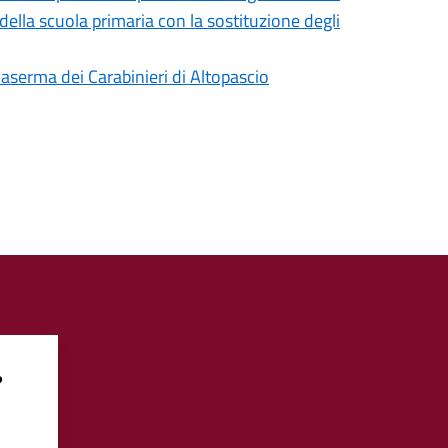
della scuola primaria con la sostituzione degli
 Caserma dei Carabinieri di Altopascio
?