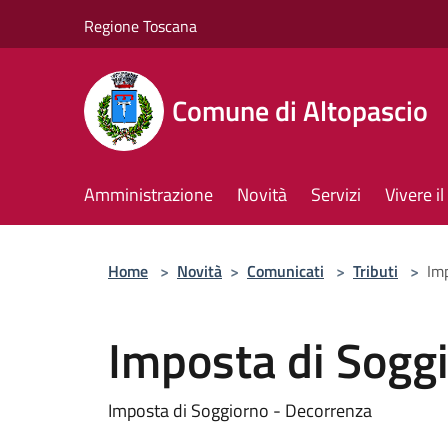
Salta al contenuto principale
Regione Toscana
Comune di Altopascio
Amministrazione
Novità
Servizi
Vivere 
Home
>
Novità
>
Comunicati
>
Tributi
>
Im
Imposta di Sogg
Imposta di Soggiorno - Decorrenza