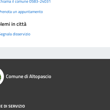
Chiama il comune 0583-24031
Prenota un appuntamento
lemi in città
Segnala disservizio
Comune di Altopascio
E DI SERVIZIO