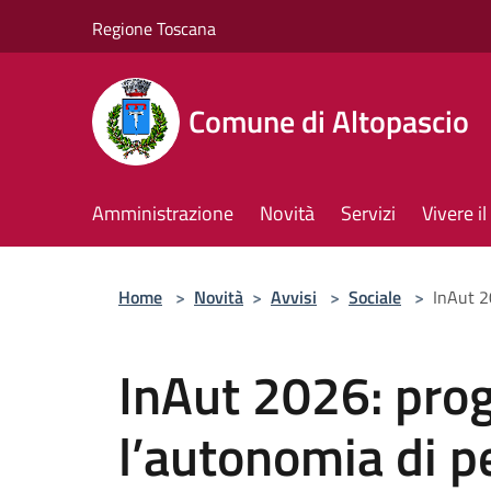
Salta al contenuto principale
Regione Toscana
Comune di Altopascio
Amministrazione
Novità
Servizi
Vivere 
Home
>
Novità
>
Avvisi
>
Sociale
>
InAut 2
InAut 2026: prog
l’autonomia di p