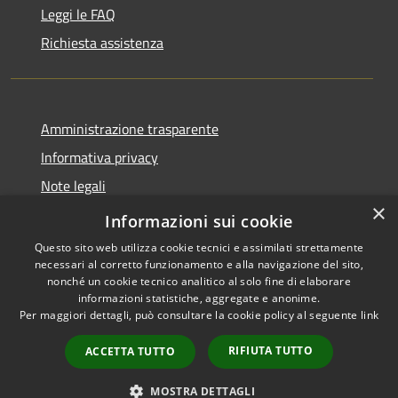
Leggi le FAQ
Richiesta assistenza
Amministrazione trasparente
Informativa privacy
Note legali
×
Dichiarazione di accessibilità
Informazioni sui cookie
Questo sito web utilizza cookie tecnici e assimilati strettamente
necessari al corretto funzionamento e alla navigazione del sito,
nonché un cookie tecnico analitico al solo fine di elaborare
informazioni statistiche, aggregate e anonime.
RSS
Copyright © 2026 • Comune di
Per maggiori dettagli, può consultare la cookie policy al seguente
link
Accessibilità
Altopascio • Powered by
Privacy
Municipium
Accesso
•
RIFIUTA TUTTO
ACCETTA TUTTO
Cookie
redazione
Mappa del sito
MOSTRA DETTAGLI