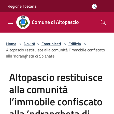
Salta al contenuto principale
Regione Toscana
Comune di Altopascio
Home
>
Novità
>
Comunicati
>
Edilizia
>
Altopascio restituisce alla comunità l’immobile confiscato
alla ’ndrangheta di Spianate
Altopascio restituisce
alla comunità
l’immobile confiscato
alla ’ndrangheta di