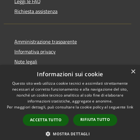
Leggi le FAQ
Richiesta assistenza
Amministrazione trasparente
Informativa privacy
Note legali
×
Dichiarazione di accessibilità
Informazioni sui cookie
Questo sito web utilizza cookie tecnici e assimilati strettamente
necessari al corretto funzionamento e alla navigazione del sito,
nonché un cookie tecnico analitico al solo fine di elaborare
informazioni statistiche, aggregate e anonime.
RSS
Copyright © 2026 • Comune di
Per maggiori dettagli, può consultare la cookie policy al seguente
link
Accessibilità
Altopascio • Powered by
Privacy
Municipium
Accesso
•
RIFIUTA TUTTO
ACCETTA TUTTO
Cookie
redazione
Mappa del sito
MOSTRA DETTAGLI