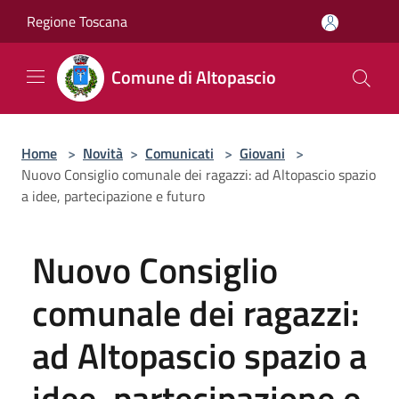
Salta al contenuto principale
Regione Toscana
Comune di Altopascio
Home
>
Novità
>
Comunicati
>
Giovani
>
Nuovo Consiglio comunale dei ragazzi: ad Altopascio spazio
a idee, partecipazione e futuro
Nuovo Consiglio
comunale dei ragazzi:
ad Altopascio spazio a
idee, partecipazione e