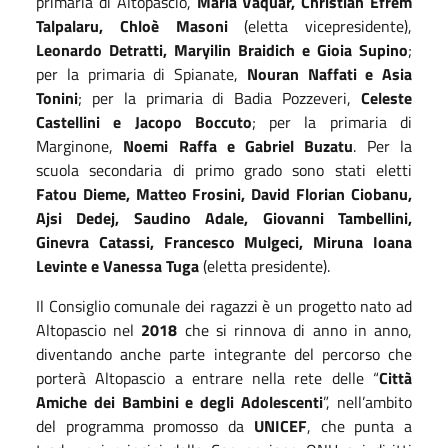
primaria di Altopascio,
Maria Vaquar, Christian Efrem
Talpalaru, Chloè Masoni
(eletta vicepresidente),
Leonardo Detratti, Maryilin Braidich e Gioia Supino
;
per la primaria di Spianate,
Nouran Naffati e Asia
Tonini
; per la primaria di Badia Pozzeveri,
Celeste
Castellini e Jacopo Boccuto
; per la primaria di
Marginone,
Noemi Raffa e Gabriel Buzatu
. Per la
scuola secondaria di primo grado sono stati eletti
Fatou Dieme, Matteo Frosini, David Florian Ciobanu,
Ajsi Dedej, Saudino Adale, Giovanni Tambellini,
Ginevra Catassi, Francesco Mulgeci, Miruna Ioana
Levinte e Vanessa Tuga
(eletta presidente).
Il Consiglio comunale dei ragazzi è un progetto nato ad
Altopascio nel
2018
che si rinnova di anno in anno,
diventando anche parte integrante del percorso che
porterà Altopascio a entrare nella rete delle “
Città
Amiche dei Bambini e degli Adolescenti
”, nell’ambito
del programma promosso da
UNICEF
, che punta a