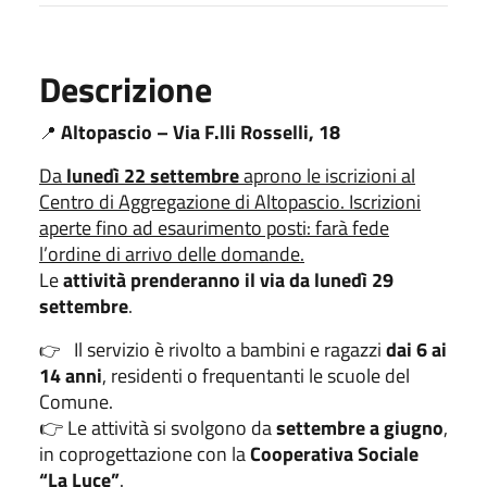
Descrizione
Altopascio – Via F.lli Rosselli, 18
📍
Da
lunedì 22 settembre
aprono le iscrizioni al
Centro di Aggregazione di Altopascio.
Iscrizioni
aperte fino ad esaurimento posti: farà fede
l’ordine di arrivo delle domande.
Le
attività prenderanno il via da lunedì 29
settembre
.
Il servizio è rivolto a bambini e ragazzi
dai 6 ai
👉
14 anni
, residenti o frequentanti le scuole del
Comune.
👉 Le attività si svolgono da
settembre a giugno
,
in coprogettazione con la
Cooperativa Sociale
“La Luce”
.