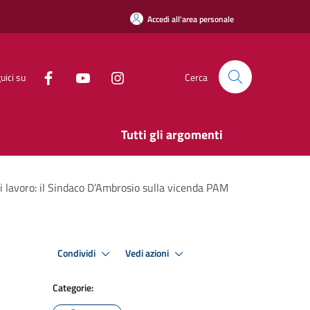
Accedi all'area personale
uici su
Cerca
Tutti gli argomenti
 di lavoro: il Sindaco D’Ambrosio sulla vicenda PAM
Condividi
Vedi azioni
Categorie: