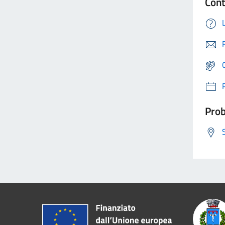
Cont
Prob