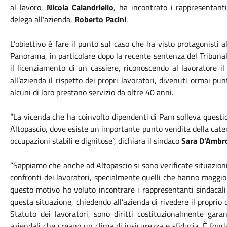
al lavoro,
Nicola Calandriello
, ha incontrato i rappresentanti
delega all'azienda,
Roberto Pacini
.
L’obiettivo è fare il punto sul caso che ha visto protagonisti
Panorama, in particolare dopo la recente sentenza del Tribunal
il licenziamento di un cassiere, riconoscendo al lavoratore il
all’azienda il rispetto dei propri lavoratori, divenuti ormai pu
alcuni di loro prestano servizio da oltre 40 anni.
“La vicenda che ha coinvolto dipendenti di Pam solleva quest
Altopascio, dove esiste un importante punto vendita della cate
occupazioni stabili e dignitose”, dichiara il sindaco
Sara D’Ambro
“Sappiamo che anche ad Altopascio si sono verificate situazioni
confronti dei lavoratori, specialmente quelli che hanno maggiore
questo motivo ho voluto incontrare i rappresentanti sindacali
questa situazione, chiedendo all’azienda di rivedere il propri
Statuto dei lavoratori, sono diritti costituzionalmente gara
aziendali che creano un clima di insicurezza e sfiducia. È fon