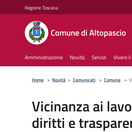
Salta al contenuto principale
Regione Toscana
Comune di Altopascio
Amministrazione
Novità
Servizi
Vivere 
Home
>
Novità
>
Comunicati
>
Comune
>
V
Vicinanza ai lavo
diritti e traspar