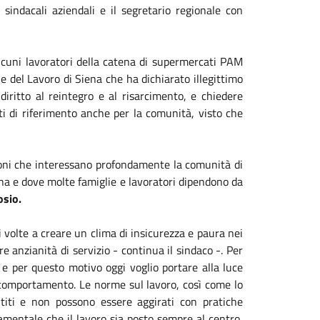
 sindacali aziendali e il segretario regionale con
 alcuni lavoratori della catena di supermercati PAM
e del Lavoro di Siena che ha dichiarato illegittimo
 diritto al reintegro e al risarcimento, e chiedere
nti di riferimento anche per la comunità, visto che
ioni che interessano profondamente la comunità di
na e dove molte famiglie e lavoratori dipendono da
sio.
 volte a creare un clima di insicurezza e paura nei
 anzianità di servizio - continua il sindaco -. Per
 e per questo motivo oggi voglio portare alla luce
o comportamento. Le norme sul lavoro, così come lo
ntiti e non possono essere aggirati con pratiche
damentale che il lavoro sia posto sempre al centro,