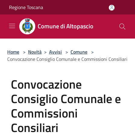
Salta al contenuto principale
Regione Toscana
Comune di Altopascio
Home
>
Novità
>
Avvisi
>
Comune
>
Convocazione Consiglio Comunale e Commissioni Consiliari
Convocazione
Consiglio Comunale e
Commissioni
Consiliari