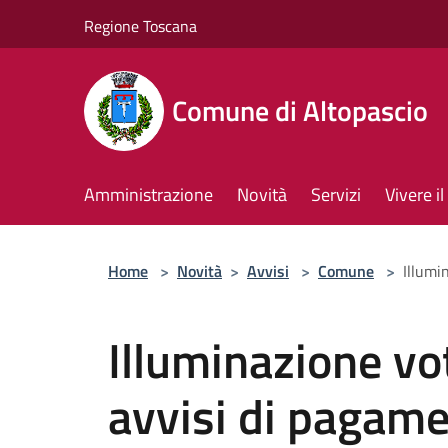
Salta al contenuto principale
Regione Toscana
Comune di Altopascio
Amministrazione
Novità
Servizi
Vivere 
Home
>
Novità
>
Avvisi
>
Comune
>
Illumi
Illuminazione voti
avvisi di pagam