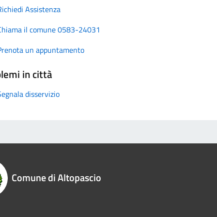
Richiedi Assistenza
Chiama il comune 0583-24031
Prenota un appuntamento
lemi in città
Segnala disservizio
Comune di Altopascio