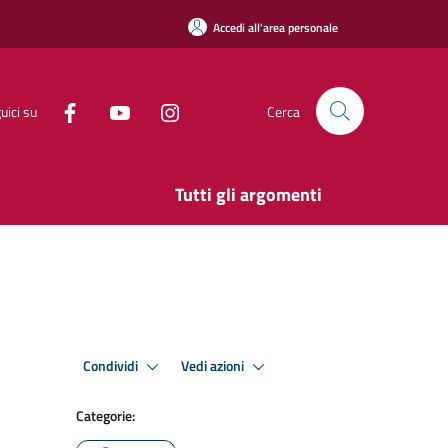
Accedi all'area personale
uici su
Cerca
Tutti gli argomenti
Condividi
Vedi azioni
Categorie: