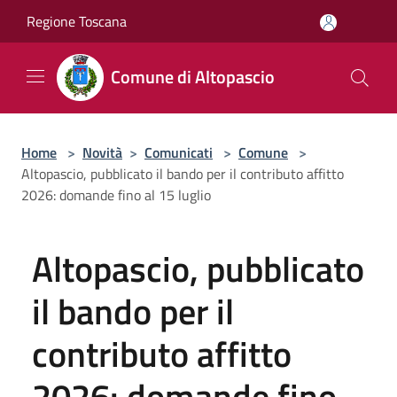
Salta al contenuto principale
Regione Toscana
Comune di Altopascio
Home
>
Novità
>
Comunicati
>
Comune
>
Altopascio, pubblicato il bando per il contributo affitto
2026: domande fino al 15 luglio
Altopascio, pubblicato
il bando per il
contributo affitto
2026: domande fino