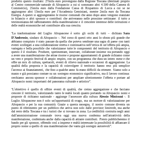
prodotto questo risultato: 27mila euro provengono dalla Regione Toscana (destinati proprio
al Centro commerciale naturale di Altopascio a cui si sommano altri 4.500 della Camera di
Commercio), 25mila euro dalla Fondazione Cassa di Risparmio di Lucca a cui se ne
aggiungono altri 13mila euro per l’Accademia Geminiani, mentre 2mila euro da Toscana
Energia. A questi si aggiungeranno le risorse comunali che anno dopo anno vengono stanziate
in bilancio e altri sponsor o contributi che arriveranno nelle prossime settimane: il tutto a
testimonianza del rafforzamento della manifestazione e il crescente interesse delle istituzioni e
delle realtà economiche nel contribuire alla sua crescita.
“
La trasformazione del Luglio Altopascese è sotto gli occhi di tutti – dichiara
Sara
’
D
Ambrosio
, sindaco di Altopascio –. Nel corso di questi otto anni lo sforzo più grande che
abbiamo compiuto è stato passare da quella che poteva sembrare una sagra di paese con tanti
eventi scollegati a una collaborazione stretta e continuativa nell’ottica di un’offerta più ampia,
variegata e bella possibile che valorizzasse tutte le componenti del territorio di Altopascio e
questo è il risultato. Produrre, sperimentare, innovare, collaborare insieme sta portando oggi
a avere una manifestazione che attrae risorse e propone appuntamenti di grande richiamo come
un vero e proprio festival di ampio respiro, con un programma che dura un intero mese e che
offre un mix di cultura, spettacoli, eventi di rilievo nazionale e occasioni di aggregazione. La
qualità della proposta e la capacità di coinvolgere il territorio hanno reso più semplice
’
l
accesso ai finanziamenti, che fino a qualche anno fa erano difficili da ottenere. Siamo solo a
marzo e già possiamo contare su un sostegno economico significativo, ma il lavoro continua:
’
cerchiamo ancora sponsor e collaborazioni per ampliare ulteriormente l
offerta e portare ad
Altopascio nomi importanti del panorama culturale e artistico”.
“
’
L
obiettivo è quello di offrire eventi di qualità, che creino aggregazione e che facciano
crescere il territorio, valorizzando tanto le realtà locali quanto portando su Altopascio nomi e
proposte di richiamo nazionale - aggiunge l’assessore alla cultura
Alessio Minicozzi
-. Il
’
Luglio Altopascese non è solo un
opportunità di svago, ma un motore di valorizzazione per
Altopascio e per la sua comunità. Grazie a questa rassegna, il nostro comune diventa un
punto di riferimento per un pubblico che arriva non solo dalle province limitrofe, ma anche
dal resto della Toscana e tra i turisti che si trovano in zona. La credibilità costruita negli anni
’
’
dall
amministrazione comunale trova oggi una nuova conferma nell
attrattività della
manifestazione, confermata anche dalla capacità di attrarre contributi. Presto pubblicheremo il
bando per gli sponsor, offrendo così a imprese e realtà interessate la possibilità di affiancare il
proprio nome a quello di una manifestazione che vanta già sostegni autorevoli”.