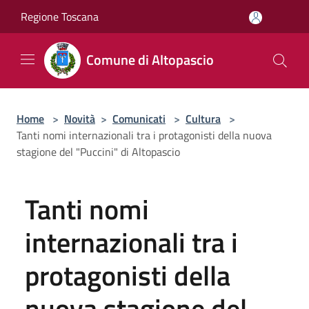
Salta al contenuto principale
Regione Toscana
Comune di Altopascio
Home
>
Novità
>
Comunicati
>
Cultura
>
Tanti nomi internazionali tra i protagonisti della nuova
stagione del "Puccini" di Altopascio
Tanti nomi
internazionali tra i
protagonisti della
nuova stagione del