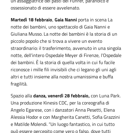
un’assaggiatrice dei pasti del Führer, paranoico e
ossessionato di essere avvelenato.
Martedì 18 febbraio
,
Gaia Nanni
porta in scena La
notte dei bambini, uno spettacolo di Gaia Nanni e
Giuliana Musso. La notte dei bambini è la storia di un
piccolo popolo che si trova a vivere un evento
straordinario: il trasferimento, avvenuto in una singola
notte, dell’intero Ospedale Meyer di Firenze, l’Ospedale
dei bambini. È la storia di quella volta in cui fu facile
riconosce i mille fili invisibili che ci legano gli uni agli
altri e tutti insieme alla nostra umanissima e buffa
fragilità.
Spazio alla
danza, venerdì 28 febbraio,
con Luna Park.
Una produzione Kinesis CDC, per la coreografia di
Angelo Egarese, con i danzatori Anna Pesetti, Elena
Alessia Hodor e con Margherita Canetti, Sofia Grazzini
e Matilde Molendi. “Un luogo fantastico, in cui tutto
può essere percepito come vero o falso, dove tutti