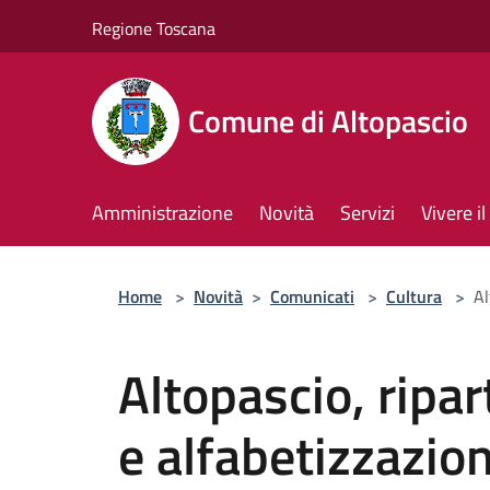
Salta al contenuto principale
Regione Toscana
Comune di Altopascio
Amministrazione
Novità
Servizi
Vivere 
Home
>
Novità
>
Comunicati
>
Cultura
>
Al
Altopascio, ripar
e alfabetizzazion