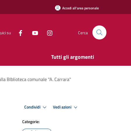
Accedi all'area personale
uici su
Cerca
Tutti gli argomenti
 alla BIblioteca comunale "A. Carrara"
Condividi
Vedi azioni
Categorie: