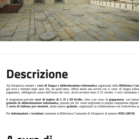
Descrizione
Ad Altopascio tornano i
corsi di lingua e alfabetizzazione informatica
organizzati dalla
Biblioteca Co
già ricca e reiterata negli anni che, da quest’anno, offrirà anche una novità con il corso di lingua italia
pagamento, obbligatorio prima dell'inizio dei corsi, dovrà avvenire entro il 31 ottobre. I corsi inizierann
Il programma prevede
corsi di inglese di I, II e III livello
, oltre a un corso di
giapponese
, con lezion
gratuito di alfabetizzazione informatica
, pensato per chi vuole migliorare le proprie competenze digital
il
corso di italiano per stranieri
, anche questo
gratuito
, organizzato in collaborazione con Soecoforma n
Per
informazioni
e
iscrizioni
contattare la Biblioteca Comunale di Altopascio al numero
0583.240318
.