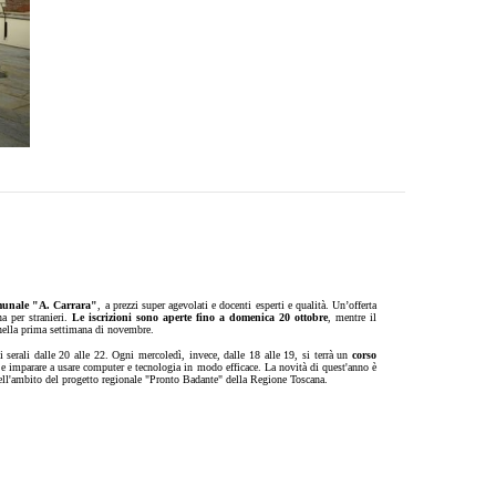
munale "A. Carrara"
, a prezzi super agevolati e docenti esperti e qualità. Un’offerta
na per stranieri.
Le iscrizioni sono aperte fino a domenica 20 ottobre
, mentre il
o nella prima settimana di novembre.
i serali dalle 20 alle 22. Ogni mercoledì, invece, dalle 18 alle 19, si terrà un
corso
i e imparare a usare computer e tecnologia in modo efficace. La novità di quest'anno è
ell'ambito del progetto regionale "Pronto Badante" della Regione Toscana.