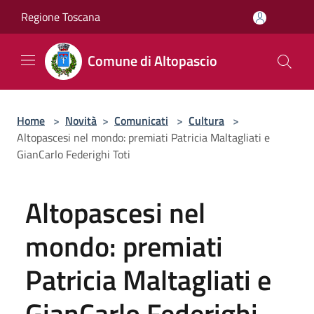
Salta al contenuto principale
Regione Toscana
Comune di Altopascio
Home
>
Novità
>
Comunicati
>
Cultura
>
Altopascesi nel mondo: premiati Patricia Maltagliati e
GianCarlo Federighi Toti
Altopascesi nel
mondo: premiati
Patricia Maltagliati e
GianCarlo Federighi