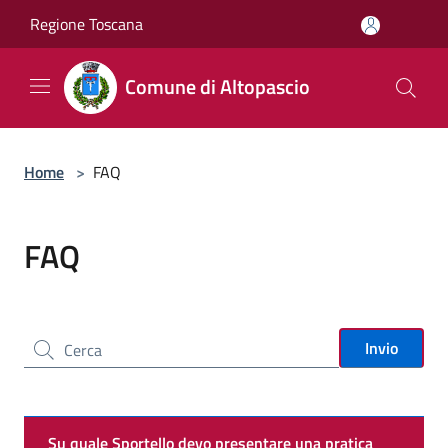
Salta al contenuto principale
Regione Toscana
Comune di Altopascio
Home
>
FAQ
FAQ
Cerca nel sito
Invio
Su quale Sportello devo presentare una pratica