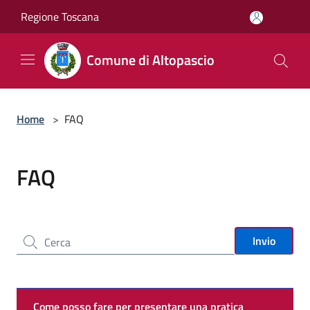
Salta al contenuto principale
Regione Toscana
Comune di Altopascio
Home
>
FAQ
FAQ
Cerca nel sito
Invio
Come posso fare per presentare una pratica