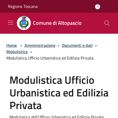
Salta al contenuto principale
Regione Toscana
Comune di Altopascio
Home
>
Amministrazione
>
Documenti e dati
>
Modulistica
>
Modulistica Ufficio Urbanistica ed Edilizia Privata
Modulistica Ufficio
Urbanistica ed Edilizia
Privata
Modulistica dell'Ufficio Urbanistica ed Edilizia Privata