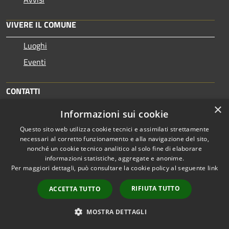
VIVERE IL COMUNE
Luoghi
Eventi
CONTATTI
×
Informazioni sui cookie
Comune di Altopascio
Piazza Vittorio Emanuele, 24 55011 Altopascio - LU
Questo sito web utilizza cookie tecnici e assimilati strettamente
necessari al corretto funzionamento e alla navigazione del sito,
Codice Fiscale e Partita IVA: 00197110463
nonché un cookie tecnico analitico al solo fine di elaborare
Cod. Catastale: A241
informazioni statistiche, aggregate e anonime.
Per maggiori dettagli, può consultare la cookie policy al seguente
link
PEC:
comune.altopascio@postacert.toscana.it
RIFIUTA TUTTO
ACCETTA TUTTO
Centralino Unico:
0583-24031
MOSTRA DETTAGLI